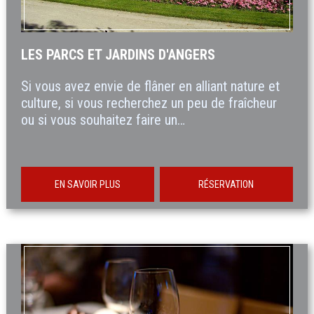
LES PARCS ET JARDINS D'ANGERS
Si vous avez envie de flâner en alliant nature et
culture, si vous recherchez un peu de fraîcheur
ou si vous souhaitez faire un…
EN SAVOIR PLUS
RÉSERVATION