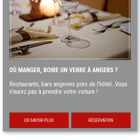
OÙ MANGER, BOIRE UN VERRE À ANGERS ?
Restaurants, bars angevins près de l’hôtel…Vous
n’aurez pas à prendre votre voiture !
EN SAVOIR PLUS
RÉSERVATION