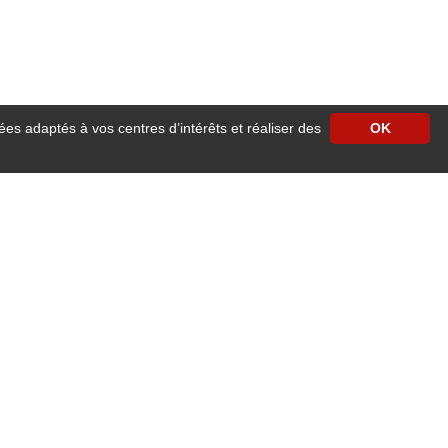
ées adaptés à vos centres d’intérêts et réaliser des
OK
 accueillant. Idéal pour organiser un rendez-
tre-ville d'Angers ! Capacité : max 7 personnes