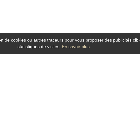
tion de cookies ou autres traceurs pour vous proposer des publicités cibl
statistiques de visites.
En savoir plus
ion d’une salle de réunion dans un cadre contemporain, calme et
etien professionnel près de la Gare et à 5 minutes à pied du cen