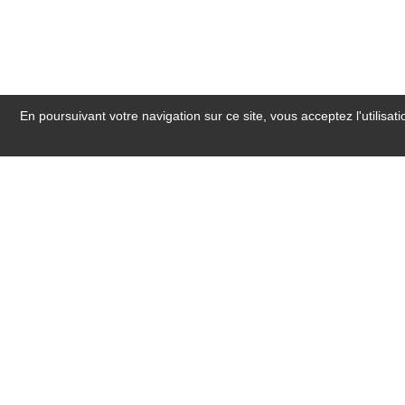
En poursuivant votre navigation sur ce site, vous acceptez l'utilisa
SALLE DE RÉUNION
Le Grand hôtel de la Gare vous propose la locat
vous d’affaires, une réunion de travail, un entr