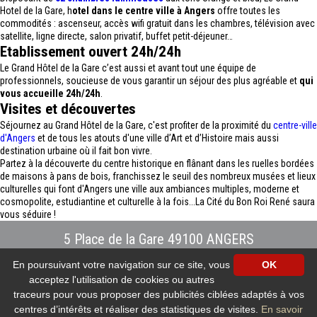
Hotel de la Gare, h
otel dans le centre ville à Angers
offre toutes les
commodités : ascenseur, accès wifi gratuit dans les chambres, télévision avec
satellite, ligne directe, salon privatif, buffet petit-déjeuner…
Etablissement ouvert 24h/24h
Le Grand Hôtel de la Gare c’est aussi et avant tout une équipe de
professionnels, soucieuse de vous garantir un séjour des plus agréable et
qui
vous accueille 24h/24h
.
Visites et découvertes
Séjournez au Grand Hôtel de la Gare, c'est profiter de la proximité du
centre-ville
d'Angers
et de tous les atouts d'une ville d’Art et d’Histoire mais aussi
destination urbaine où il fait bon vivre.
Partez à la découverte du centre historique en flânant dans les ruelles bordées
de maisons à pans de bois, franchissez le seuil des nombreux musées et lieux
culturelles qui font d'Angers une ville aux ambiances multiples, moderne et
cosmopolite, estudiantine et culturelle à la fois...La Cité du Bon Roi René saura
vous séduire !
5 Place de la Gare 49100 ANGERS
Tél : 02.41.88.40.69
-
info@hotel-angers.fr
En poursuivant votre navigation sur ce site, vous
OK
www.grandhoteldelagare-angers.com
acceptez l'utilisation de cookies ou autres
Création et référencement Site internet E-comouest - ANGERS
Mentions légales
-
Plan du site
-
Galerie photos
-
Protection des données
traceurs pour vous proposer des publicités ciblées adaptés à vos
personnelles
-
Nos flux RSS
centres d’intérêts et réaliser des statistiques de visites.
En savoir