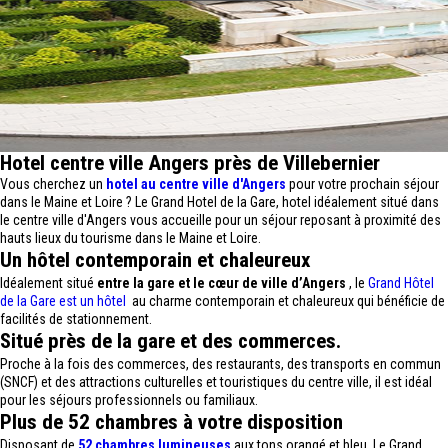
Hotel centre ville Angers près de Villebernier
Vous cherchez un
hotel au centre ville d'Angers
pour votre prochain séjour
dans le Maine et Loire ? Le Grand Hotel de la Gare, hotel idéalement situé dans
le centre ville d'Angers vous accueille pour un séjour reposant à proximité des
hauts lieux du tourisme dans le Maine et Loire.
Un hôtel contemporain et chaleureux
Idéalement situé
entre la gare et le cœur de ville d’Angers
, le
Grand Hôtel
de la Gare est un hôtel
au charme contemporain et chaleureux qui bénéficie de
facilités de stationnement.
Situé près de la gare et des commerces.
Proche à la fois des commerces, des restaurants, des transports en commun
(SNCF) et des attractions culturelles et touristiques du centre ville, il est idéal
pour les séjours professionnels ou familiaux.
Plus de 52 chambres à votre disposition
Disposant de
52 chambres lumineuses
aux tons orangé et bleu, Le Grand