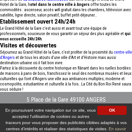
Hotel de la Gare, h
otel dans le centre ville à Angers
offre toutes les
commodités : ascenseur, accès wifi gratuit dans les chambres, télévision avec
satellite, ligne directe, salon privatif, buffet petit-déjeuner…
Etablissement ouvert 24h/24h
Le Grand Hôtel de la Gare c’est aussi et avant tout une équipe de
professionnels, soucieuse de vous garantir un séjour des plus agréable et
qui
vous accueille 24h/24h
.
Visites et découvertes
Séjournez au Grand Hôtel de la Gare, c'est profiter de la proximité du
centre-ville
d'Angers
et de tous les atouts d'une ville d’Art et d’Histoire mais aussi
destination urbaine où il fait bon vivre.
Partez à la découverte du centre historique en flânant dans les ruelles bordées
de maisons à pans de bois, franchissez le seuil des nombreux musées et lieux
culturelles qui font d'Angers une ville aux ambiances multiples, moderne et
cosmopolite, estudiantine et culturelle à la fois...La Cité du Bon Roi René saura
vous séduire !
5 Place de la Gare 49100 ANGERS
Tél : 02.41.88.40.69
-
info@hotel-angers.fr
En poursuivant votre navigation sur ce site, vous
OK
www.grandhoteldelagare-angers.com
acceptez l'utilisation de cookies ou autres
Création et référencement Site internet E-comouest - ANGERS
Mentions légales
-
Plan du site
-
Galerie photos
-
Protection des données
traceurs pour vous proposer des publicités ciblées adaptés à vos
personnelles
-
Nos flux RSS
centres d’intérêts et réaliser des statistiques de visites.
En savoir