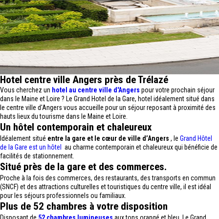
Hotel centre ville Angers près de Trélazé
Vous cherchez un
hotel au centre ville d'Angers
pour votre prochain séjour
dans le Maine et Loire ? Le Grand Hotel de la Gare, hotel idéalement situé dans
le centre ville d'Angers vous accueille pour un séjour reposant à proximité des
hauts lieux du tourisme dans le Maine et Loire.
Un hôtel contemporain et chaleureux
Idéalement situé
entre la gare et le cœur de ville d’Angers
, le
Grand Hôtel
de la Gare est un hôtel
au charme contemporain et chaleureux qui bénéficie de
facilités de stationnement.
Situé près de la gare et des commerces.
Proche à la fois des commerces, des restaurants, des transports en commun
(SNCF) et des attractions culturelles et touristiques du centre ville, il est idéal
pour les séjours professionnels ou familiaux.
Plus de 52 chambres à votre disposition
Disposant de
52 chambres lumineuses
aux tons orangé et bleu, Le Grand