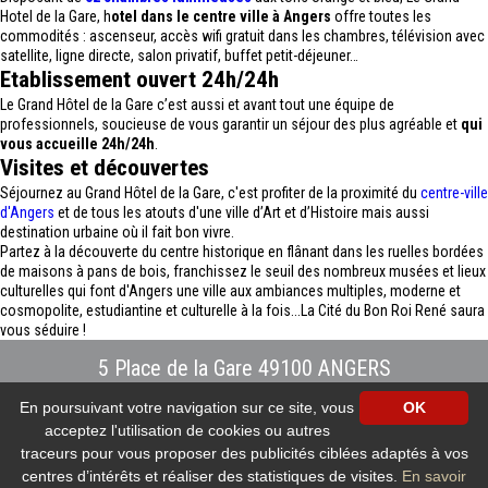
Hotel de la Gare, h
otel dans le centre ville à Angers
offre toutes les
commodités : ascenseur, accès wifi gratuit dans les chambres, télévision avec
satellite, ligne directe, salon privatif, buffet petit-déjeuner…
Etablissement ouvert 24h/24h
Le Grand Hôtel de la Gare c’est aussi et avant tout une équipe de
professionnels, soucieuse de vous garantir un séjour des plus agréable et
qui
vous accueille 24h/24h
.
Visites et découvertes
Séjournez au Grand Hôtel de la Gare, c'est profiter de la proximité du
centre-ville
d'Angers
et de tous les atouts d'une ville d’Art et d’Histoire mais aussi
destination urbaine où il fait bon vivre.
Partez à la découverte du centre historique en flânant dans les ruelles bordées
de maisons à pans de bois, franchissez le seuil des nombreux musées et lieux
culturelles qui font d'Angers une ville aux ambiances multiples, moderne et
cosmopolite, estudiantine et culturelle à la fois...La Cité du Bon Roi René saura
vous séduire !
5 Place de la Gare 49100 ANGERS
Tél : 02.41.88.40.69
-
info@hotel-angers.fr
En poursuivant votre navigation sur ce site, vous
OK
www.grandhoteldelagare-angers.com
acceptez l'utilisation de cookies ou autres
Création et référencement Site internet E-comouest - ANGERS
Mentions légales
-
Plan du site
-
Galerie photos
-
Protection des données
traceurs pour vous proposer des publicités ciblées adaptés à vos
personnelles
-
Nos flux RSS
centres d’intérêts et réaliser des statistiques de visites.
En savoir