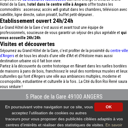
Hotel de la Gare, h
otel dans le centre ville à Angers
offre toutes les
commodités : ascenseur, accès wifi gratuit dans les chambres, télévision avec
satellite, ligne directe, salon privatif, buffet petit-déjeuner…
Etablissement ouvert 24h/24h
Le Grand Hôtel de la Gare c’est aussi et avant tout une équipe de
professionnels, soucieuse de vous garantir un séjour des plus agréable et
qui
vous accueille 24h/24h
.
Visites et découvertes
Séjournez au Grand Hôtel de la Gare, c'est profiter de la proximité du
centre-ville
d'Angers
et de tous les atouts d'une ville d’Art et d’Histoire mais aussi
destination urbaine où il fait bon vivre.
Partez à la découverte du centre historique en flânant dans les ruelles bordées
de maisons à pans de bois, franchissez le seuil des nombreux musées et lieux
culturelles qui font d'Angers une ville aux ambiances multiples, moderne et
cosmopolite, estudiantine et culturelle à la fois...La Cité du Bon Roi René saura
vous séduire !
5 Place de la Gare 49100 ANGERS
Tél : 02.41.88.40.69
-
info@hotel-angers.fr
En poursuivant votre navigation sur ce site, vous
OK
www.grandhoteldelagare-angers.com
acceptez l'utilisation de cookies ou autres
Création et référencement Site internet E-comouest - ANGERS
Mentions légales
-
Plan du site
-
Galerie photos
-
Protection des données
traceurs pour vous proposer des publicités ciblées adaptés à vos
personnelles
-
Nos flux RSS
centres d’intérêts et réaliser des statistiques de visites.
En savoir