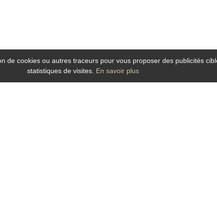
tion de cookies ou autres traceurs pour vous proposer des publicités cibl
statistiques de visites.
En savoir plus
uges
ans le Maine et Loire ? Le Grand Hotel de la Gare, hotel idéalement situé dans l
 la Gare est un hôtel
au charme contemporain et chaleureux qui bénéficie de fa
) et des attractions culturelles et touristiques du centre ville, il est idéal p
l de la Gare, h
otel dans le centre ville à Angers
offre toutes les commodités :
s, soucieuse de vous garantir un séjour des plus agréable et
qui vous accueill