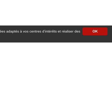
ées adaptés à vos centres d’intérêts et réaliser des
OK
e centre ville d'Angers vous accueille pour un séjour reposant à proximité des
cilités de stationnement.
our les séjours professionnels ou familiaux.
 ascenseur, accès wifi gratuit dans les chambres, télévision avec satellite,
e 24h/24h
.