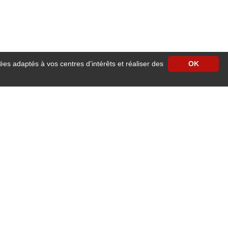
ées adaptés à vos centres d’intérêts et réaliser des
OK
e centre ville d'Angers vous accueille pour un séjour reposant à proximité des
cilités de stationnement.
our les séjours professionnels ou familiaux.
 ascenseur, accès wifi gratuit dans les chambres, télévision avec satellite,
e 24h/24h
.