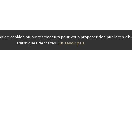
tion de cookies ou autres traceurs pour vous proposer des publicités cibl
statistiques de visites.
En savoir plus
Autels
ans le Maine et Loire ? Le Grand Hotel de la Gare, hotel idéalement situé dans l
 la Gare est un hôtel
au charme contemporain et chaleureux qui bénéficie de fa
) et des attractions culturelles et touristiques du centre ville, il est idéal p
l de la Gare, h
otel dans le centre ville à Angers
offre toutes les commodités :
s, soucieuse de vous garantir un séjour des plus agréable et
qui vous accueill