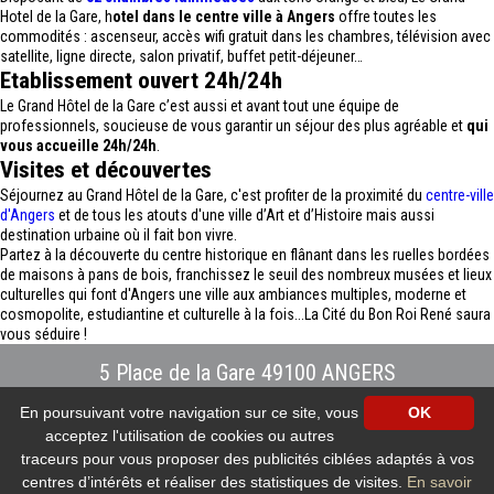
Hotel de la Gare, h
otel dans le centre ville à Angers
offre toutes les
commodités : ascenseur, accès wifi gratuit dans les chambres, télévision avec
satellite, ligne directe, salon privatif, buffet petit-déjeuner…
Etablissement ouvert 24h/24h
Le Grand Hôtel de la Gare c’est aussi et avant tout une équipe de
professionnels, soucieuse de vous garantir un séjour des plus agréable et
qui
vous accueille 24h/24h
.
Visites et découvertes
Séjournez au Grand Hôtel de la Gare, c'est profiter de la proximité du
centre-ville
d'Angers
et de tous les atouts d'une ville d’Art et d’Histoire mais aussi
destination urbaine où il fait bon vivre.
Partez à la découverte du centre historique en flânant dans les ruelles bordées
de maisons à pans de bois, franchissez le seuil des nombreux musées et lieux
culturelles qui font d'Angers une ville aux ambiances multiples, moderne et
cosmopolite, estudiantine et culturelle à la fois...La Cité du Bon Roi René saura
vous séduire !
5 Place de la Gare 49100 ANGERS
Tél : 02.41.88.40.69
-
info@hotel-angers.fr
En poursuivant votre navigation sur ce site, vous
OK
www.grandhoteldelagare-angers.com
acceptez l'utilisation de cookies ou autres
Création et référencement Site internet E-comouest - ANGERS
Mentions légales
-
Plan du site
-
Galerie photos
-
Protection des données
traceurs pour vous proposer des publicités ciblées adaptés à vos
personnelles
-
Nos flux RSS
centres d’intérêts et réaliser des statistiques de visites.
En savoir