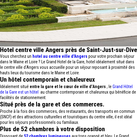
Hotel centre ville Angers près de Saint-Just-sur-Dive
Vous cherchez un
hotel au centre ville d'Angers
pour votre prochain séjour
dans le Maine et Loire ? Le Grand Hotel de la Gare, hotel idéalement situé dans
le centre ville d'Angers vous accueille pour un séjour reposant à proximité des
hauts lieux du tourisme dans le Maine et Loire.
Un hôtel contemporain et chaleureux
Idéalement situé
entre la gare et le cœur de ville d’Angers
, le
Grand Hôtel
de la Gare est un hôtel
au charme contemporain et chaleureux qui bénéficie de
facilités de stationnement.
Situé près de la gare et des commerces.
Proche à la fois des commerces, des restaurants, des transports en commun
(SNCF) et des attractions culturelles et touristiques du centre ville, il est idéal
pour les séjours professionnels ou familiaux.
Plus de 52 chambres à votre disposition
Disposant de
52 chambres lumineuses
aux tons orangé et bleu, Le Grand