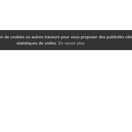
tion de cookies ou autres traceurs pour vous proposer des publicités cibl
statistiques de visites.
En savoir plus
Bois
ans le Maine et Loire ? Le Grand Hotel de la Gare, hotel idéalement situé dans l
 la Gare est un hôtel
au charme contemporain et chaleureux qui bénéficie de fa
) et des attractions culturelles et touristiques du centre ville, il est idéal p
l de la Gare, h
otel dans le centre ville à Angers
offre toutes les commodités :
s, soucieuse de vous garantir un séjour des plus agréable et
qui vous accueill