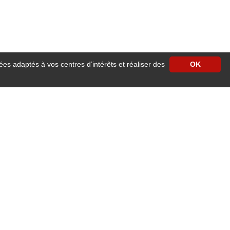
ées adaptés à vos centres d’intérêts et réaliser des
OK
e centre ville d'Angers vous accueille pour un séjour reposant à proximité des
cilités de stationnement.
our les séjours professionnels ou familiaux.
 ascenseur, accès wifi gratuit dans les chambres, télévision avec satellite,
e 24h/24h
.