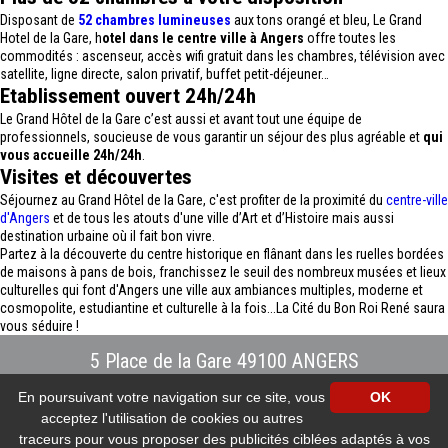
Disposant de
52 chambres lumineuses
aux tons orangé et bleu, Le Grand
Hotel de la Gare, h
otel dans le centre ville à Angers
offre toutes les
commodités : ascenseur, accès wifi gratuit dans les chambres, télévision avec
satellite, ligne directe, salon privatif, buffet petit-déjeuner…
Etablissement ouvert 24h/24h
Le Grand Hôtel de la Gare c’est aussi et avant tout une équipe de
professionnels, soucieuse de vous garantir un séjour des plus agréable et
qui
vous accueille 24h/24h
.
Visites et découvertes
Séjournez au Grand Hôtel de la Gare, c'est profiter de la proximité du
centre-ville
d'Angers
et de tous les atouts d'une ville d’Art et d’Histoire mais aussi
destination urbaine où il fait bon vivre.
Partez à la découverte du centre historique en flânant dans les ruelles bordées
de maisons à pans de bois, franchissez le seuil des nombreux musées et lieux
culturelles qui font d'Angers une ville aux ambiances multiples, moderne et
cosmopolite, estudiantine et culturelle à la fois...La Cité du Bon Roi René saura
vous séduire !
5 Place de la Gare 49100 ANGERS
Tél : 02.41.88.40.69
-
info@hotel-angers.fr
En poursuivant votre navigation sur ce site, vous
OK
www.grandhoteldelagare-angers.com
acceptez l'utilisation de cookies ou autres
Création et référencement Site internet E-comouest - ANGERS
Mentions légales
-
Plan du site
-
Galerie photos
-
Protection des données
traceurs pour vous proposer des publicités ciblées adaptés à vos