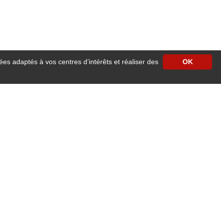
ées adaptés à vos centres d’intérêts et réaliser des
OK
e centre ville d'Angers vous accueille pour un séjour reposant à proximité des
cilités de stationnement.
our les séjours professionnels ou familiaux.
 ascenseur, accès wifi gratuit dans les chambres, télévision avec satellite,
e 24h/24h
.