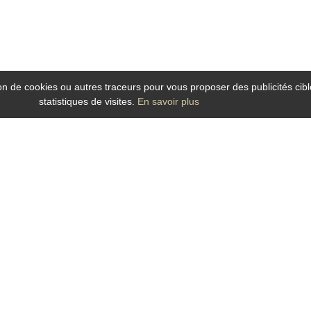
tion de cookies ou autres traceurs pour vous proposer des publicités cibl
statistiques de visites.
En savoir plus
ans le Maine et Loire ? Le Grand Hotel de la Gare, hotel idéalement situé dans l
 la Gare est un hôtel
au charme contemporain et chaleureux qui bénéficie de fa
) et des attractions culturelles et touristiques du centre ville, il est idéal p
l de la Gare, h
otel dans le centre ville à Angers
offre toutes les commodités :
s, soucieuse de vous garantir un séjour des plus agréable et
qui vous accueill