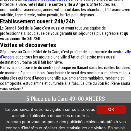
Hotel de la Gare, h
otel dans le centre ville à Angers
offre toutes les
commodités : ascenseur, accès wifi gratuit dans les chambres, télévision avec
satellite, ligne directe, salon privatif, buffet petit-déjeuner…
Etablissement ouvert 24h/24h
Le Grand Hôtel de la Gare c’est aussi et avant tout une équipe de
professionnels, soucieuse de vous garantir un séjour des plus agréable et
qui
vous accueille 24h/24h
.
Visites et découvertes
Séjournez au Grand Hôtel de la Gare, c'est profiter de la proximité du
centre-ville
d'Angers
et de tous les atouts d'une ville d’Art et d’Histoire mais aussi
destination urbaine où il fait bon vivre.
Partez à la découverte du centre historique en flânant dans les ruelles bordées
de maisons à pans de bois, franchissez le seuil des nombreux musées et lieux
culturelles qui font d'Angers une ville aux ambiances multiples, moderne et
cosmopolite, estudiantine et culturelle à la fois...La Cité du Bon Roi René saura
vous séduire !
5 Place de la Gare 49100 ANGERS
Tél : 02.41.88.40.69
-
info@hotel-angers.fr
En poursuivant votre navigation sur ce site, vous
OK
www.grandhoteldelagare-angers.com
acceptez l'utilisation de cookies ou autres
Création et référencement Site internet E-comouest - ANGERS
Mentions légales
-
Plan du site
-
Galerie photos
-
Protection des données
traceurs pour vous proposer des publicités ciblées adaptés à vos
personnelles
-
Nos flux RSS
centres d’intérêts et réaliser des statistiques de visites.
En savoir