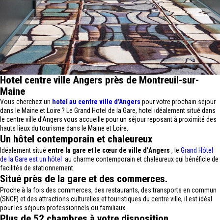
Hotel centre ville Angers près de Montreuil-sur-
Maine
Vous cherchez un
hotel au centre ville d'Angers
pour votre prochain séjour
dans le Maine et Loire ? Le Grand Hotel de la Gare, hotel idéalement situé dans
le centre ville d'Angers vous accueille pour un séjour reposant à proximité des
hauts lieux du tourisme dans le Maine et Loire.
Un hôtel contemporain et chaleureux
Idéalement situé
entre la gare et le cœur de ville d’Angers
, le
Grand Hôtel
de la Gare est un hôtel
au charme contemporain et chaleureux qui bénéficie de
facilités de stationnement.
Situé près de la gare et des commerces.
Proche à la fois des commerces, des restaurants, des transports en commun
(SNCF) et des attractions culturelles et touristiques du centre ville, il est idéal
pour les séjours professionnels ou familiaux.
Plus de 52 chambres à votre disposition