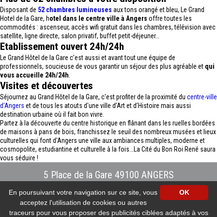
Disposant de
52 chambres lumineuses
aux tons orangé et bleu, Le Grand
Hotel de la Gare, h
otel dans le centre ville à Angers
offre toutes les
commodités : ascenseur, accès wifi gratuit dans les chambres, télévision avec
satellite, ligne directe, salon privatif, buffet petit-déjeuner…
Etablissement ouvert 24h/24h
Le Grand Hôtel de la Gare c’est aussi et avant tout une équipe de
professionnels, soucieuse de vous garantir un séjour des plus agréable et
qui
vous accueille 24h/24h
.
Visites et découvertes
Séjournez au Grand Hôtel de la Gare, c'est profiter de la proximité du
centre-ville
d'Angers
et de tous les atouts d'une ville d’Art et d’Histoire mais aussi
destination urbaine où il fait bon vivre.
Partez à la découverte du centre historique en flânant dans les ruelles bordées
de maisons à pans de bois, franchissez le seuil des nombreux musées et lieux
culturelles qui font d'Angers une ville aux ambiances multiples, moderne et
cosmopolite, estudiantine et culturelle à la fois...La Cité du Bon Roi René saura
vous séduire !
5 Place de la Gare 49100 ANGERS
Tél : 02.41.88.40.69
-
info@hotel-angers.fr
En poursuivant votre navigation sur ce site, vous
OK
www.grandhoteldelagare-angers.com
acceptez l'utilisation de cookies ou autres
Création et référencement Site internet E-comouest - ANGERS
Mentions légales
-
Plan du site
-
Galerie photos
-
Protection des données
traceurs pour vous proposer des publicités ciblées adaptés à vos