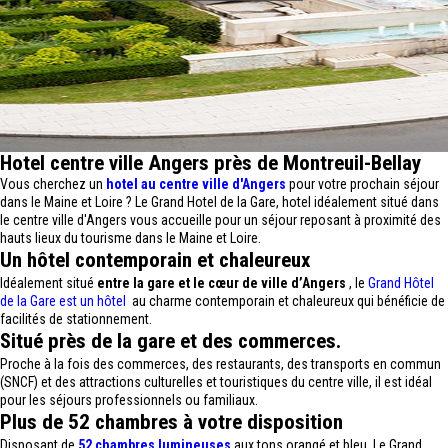
Hotel centre ville Angers près de Montreuil-Bellay
Vous cherchez un
hotel au centre ville d'Angers
pour votre prochain séjour
dans le Maine et Loire ? Le Grand Hotel de la Gare, hotel idéalement situé dans
le centre ville d'Angers vous accueille pour un séjour reposant à proximité des
hauts lieux du tourisme dans le Maine et Loire.
Un hôtel contemporain et chaleureux
Idéalement situé
entre la gare et le cœur de ville d’Angers
, le
Grand Hôtel
de la Gare est un hôtel
au charme contemporain et chaleureux qui bénéficie de
facilités de stationnement.
Situé près de la gare et des commerces.
Proche à la fois des commerces, des restaurants, des transports en commun
(SNCF) et des attractions culturelles et touristiques du centre ville, il est idéal
pour les séjours professionnels ou familiaux.
Plus de 52 chambres à votre disposition
Disposant de
52 chambres lumineuses
aux tons orangé et bleu, Le Grand