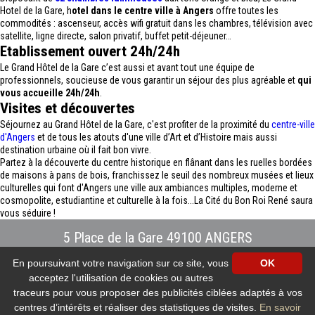
Hotel de la Gare, h
otel dans le centre ville à Angers
offre toutes les
commodités : ascenseur, accès wifi gratuit dans les chambres, télévision avec
satellite, ligne directe, salon privatif, buffet petit-déjeuner…
Etablissement ouvert 24h/24h
Le Grand Hôtel de la Gare c’est aussi et avant tout une équipe de
professionnels, soucieuse de vous garantir un séjour des plus agréable et
qui
vous accueille 24h/24h
.
Visites et découvertes
Séjournez au Grand Hôtel de la Gare, c'est profiter de la proximité du
centre-ville
d'Angers
et de tous les atouts d'une ville d’Art et d’Histoire mais aussi
destination urbaine où il fait bon vivre.
Partez à la découverte du centre historique en flânant dans les ruelles bordées
de maisons à pans de bois, franchissez le seuil des nombreux musées et lieux
culturelles qui font d'Angers une ville aux ambiances multiples, moderne et
cosmopolite, estudiantine et culturelle à la fois...La Cité du Bon Roi René saura
vous séduire !
5 Place de la Gare 49100 ANGERS
Tél : 02.41.88.40.69
-
info@hotel-angers.fr
En poursuivant votre navigation sur ce site, vous
OK
www.grandhoteldelagare-angers.com
acceptez l'utilisation de cookies ou autres
Création et référencement Site internet E-comouest - ANGERS
Mentions légales
-
Plan du site
-
Galerie photos
-
Protection des données
traceurs pour vous proposer des publicités ciblées adaptés à vos
personnelles
-
Nos flux RSS
centres d’intérêts et réaliser des statistiques de visites.
En savoir