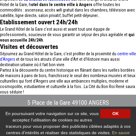
Hotel de la Gare, h
otel dans le centre ville à Angers
offre toutes les
commodités : ascenseur, accès wifi gratuit dans les chambres, télévision avec
satellite, ligne directe, salon privatif, buffet petit-déjeuner…
Etablissement ouvert 24h/24h
Le Grand Hôtel de la Gare c’est aussi et avant tout une équipe de
professionnels, soucieuse de vous garantir un séjour des plus agréable et
qui
vous accueille 24h/24h
.
Visites et découvertes
Séjournez au Grand Hôtel de la Gare, c'est profiter de la proximité du
centre-ville
d'Angers
et de tous les atouts d'une ville d’Art et d’Histoire mais aussi
destination urbaine où il fait bon vivre.
Partez à la découverte du centre historique en flânant dans les ruelles bordées
de maisons à pans de bois, franchissez le seuil des nombreux musées et lieux
culturelles qui font d'Angers une ville aux ambiances multiples, moderne et
cosmopolite, estudiantine et culturelle à la fois...La Cité du Bon Roi René saura
vous séduire !
5 Place de la Gare 49100 ANGERS
Tél : 02.41.88.40.69
-
info@hotel-angers.fr
En poursuivant votre navigation sur ce site, vous
OK
www.grandhoteldelagare-angers.com
acceptez l'utilisation de cookies ou autres
Création et référencement Site internet E-comouest - ANGERS
Mentions légales
-
Plan du site
-
Galerie photos
-
Protection des données
traceurs pour vous proposer des publicités ciblées adaptés à vos
personnelles
-
Nos flux RSS
centres d’intérêts et réaliser des statistiques de visites.
En savoir