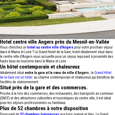
Hotel centre ville Angers près du Mesnil-en-Vallée
Vous cherchez un
hotel au centre ville d'Angers
pour votre prochain séjour
dans le Maine et Loire ? Le Grand Hotel de la Gare, hotel idéalement situé dans
le centre ville d'Angers vous accueille pour un séjour reposant à proximité des
hauts lieux du tourisme dans le Maine et Loire.
Un hôtel contemporain et chaleureux
Idéalement situé
entre la gare et le cœur de ville d’Angers
, le
Grand Hôtel
de la Gare est un hôtel
au charme contemporain et chaleureux qui bénéficie de
facilités de stationnement.
Situé près de la gare et des commerces.
Proche à la fois des commerces, des restaurants, des transports en commun
(SNCF) et des attractions culturelles et touristiques du centre ville, il est idéal
pour les séjours professionnels ou familiaux.
Plus de 52 chambres à votre disposition
Disposant de
52 chambres lumineuses
aux tons orangé et bleu, Le Grand