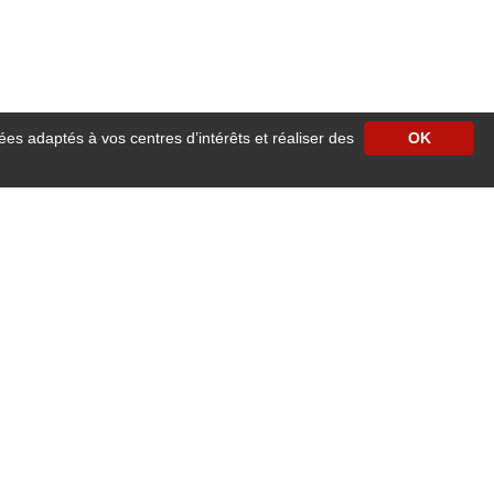
ées adaptés à vos centres d’intérêts et réaliser des
OK
e centre ville d'Angers vous accueille pour un séjour reposant à proximité des
cilités de stationnement.
our les séjours professionnels ou familiaux.
 ascenseur, accès wifi gratuit dans les chambres, télévision avec satellite,
e 24h/24h
.