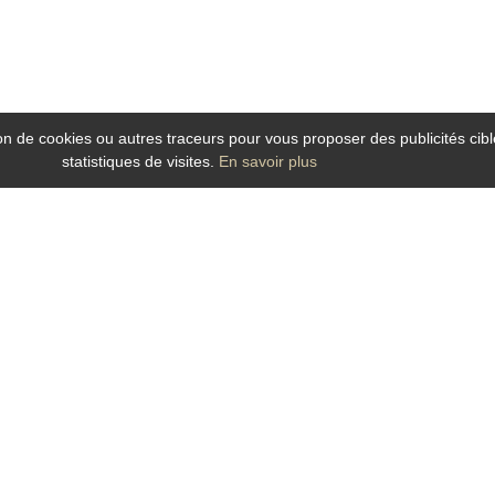
tion de cookies ou autres traceurs pour vous proposer des publicités cibl
statistiques de visites.
En savoir plus
ans le Maine et Loire ? Le Grand Hotel de la Gare, hotel idéalement situé dans l
 la Gare est un hôtel
au charme contemporain et chaleureux qui bénéficie de fa
) et des attractions culturelles et touristiques du centre ville, il est idéal p
l de la Gare, h
otel dans le centre ville à Angers
offre toutes les commodités :
s, soucieuse de vous garantir un séjour des plus agréable et
qui vous accueill