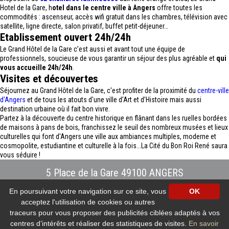
Hotel de la Gare, h
otel dans le centre ville à Angers
offre toutes les
commodités : ascenseur, accès wifi gratuit dans les chambres, télévision avec
satellite, ligne directe, salon privatif, buffet petit-déjeuner…
Etablissement ouvert 24h/24h
Le Grand Hôtel de la Gare c’est aussi et avant tout une équipe de
professionnels, soucieuse de vous garantir un séjour des plus agréable et
qui
vous accueille 24h/24h
.
Visites et découvertes
Séjournez au Grand Hôtel de la Gare, c'est profiter de la proximité du
centre-ville
d'Angers
et de tous les atouts d'une ville d’Art et d’Histoire mais aussi
destination urbaine où il fait bon vivre.
Partez à la découverte du centre historique en flânant dans les ruelles bordées
de maisons à pans de bois, franchissez le seuil des nombreux musées et lieux
culturelles qui font d'Angers une ville aux ambiances multiples, moderne et
cosmopolite, estudiantine et culturelle à la fois...La Cité du Bon Roi René saura
vous séduire !
5 Place de la Gare 49100 ANGERS
Tél : 02.41.88.40.69
-
info@hotel-angers.fr
En poursuivant votre navigation sur ce site, vous
OK
www.grandhoteldelagare-angers.com
acceptez l'utilisation de cookies ou autres
Création et référencement Site internet E-comouest - ANGERS
Mentions légales
-
Plan du site
-
Galerie photos
-
Protection des données
traceurs pour vous proposer des publicités ciblées adaptés à vos
personnelles
-
Nos flux RSS
centres d’intérêts et réaliser des statistiques de visites.
En savoir