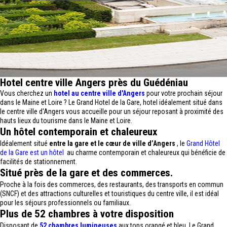
Hotel centre ville Angers près du Guédéniau
Vous cherchez un
hotel au centre ville d'Angers
pour votre prochain séjour
dans le Maine et Loire ? Le Grand Hotel de la Gare, hotel idéalement situé dans
le centre ville d'Angers vous accueille pour un séjour reposant à proximité des
hauts lieux du tourisme dans le Maine et Loire.
Un hôtel contemporain et chaleureux
Idéalement situé
entre la gare et le cœur de ville d’Angers
, le
Grand Hôtel
de la Gare est un hôtel
au charme contemporain et chaleureux qui bénéficie de
facilités de stationnement.
Situé près de la gare et des commerces.
Proche à la fois des commerces, des restaurants, des transports en commun
(SNCF) et des attractions culturelles et touristiques du centre ville, il est idéal
pour les séjours professionnels ou familiaux.
Plus de 52 chambres à votre disposition
Disposant de
52 chambres lumineuses
aux tons orangé et bleu, Le Grand