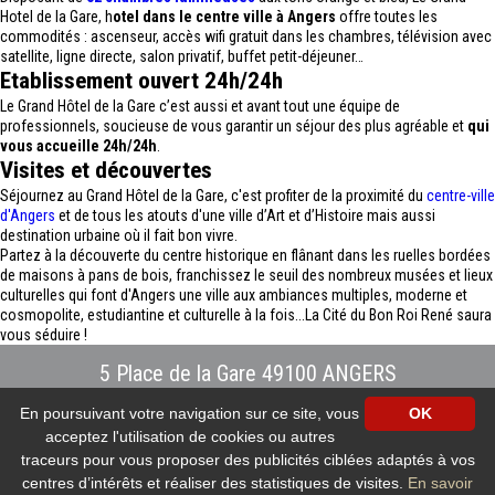
Hotel de la Gare, h
otel dans le centre ville à Angers
offre toutes les
commodités : ascenseur, accès wifi gratuit dans les chambres, télévision avec
satellite, ligne directe, salon privatif, buffet petit-déjeuner…
Etablissement ouvert 24h/24h
Le Grand Hôtel de la Gare c’est aussi et avant tout une équipe de
professionnels, soucieuse de vous garantir un séjour des plus agréable et
qui
vous accueille 24h/24h
.
Visites et découvertes
Séjournez au Grand Hôtel de la Gare, c'est profiter de la proximité du
centre-ville
d'Angers
et de tous les atouts d'une ville d’Art et d’Histoire mais aussi
destination urbaine où il fait bon vivre.
Partez à la découverte du centre historique en flânant dans les ruelles bordées
de maisons à pans de bois, franchissez le seuil des nombreux musées et lieux
culturelles qui font d'Angers une ville aux ambiances multiples, moderne et
cosmopolite, estudiantine et culturelle à la fois...La Cité du Bon Roi René saura
vous séduire !
5 Place de la Gare 49100 ANGERS
Tél : 02.41.88.40.69
-
info@hotel-angers.fr
En poursuivant votre navigation sur ce site, vous
OK
www.grandhoteldelagare-angers.com
acceptez l'utilisation de cookies ou autres
Création et référencement Site internet E-comouest - ANGERS
Mentions légales
-
Plan du site
-
Galerie photos
-
Protection des données
traceurs pour vous proposer des publicités ciblées adaptés à vos
personnelles
-
Nos flux RSS
centres d’intérêts et réaliser des statistiques de visites.
En savoir