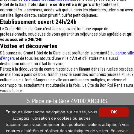
Hotel de la Gare, h
otel dans le centre ville à Angers
offre toutes les
commodités : ascenseur, accès wifi gratuit dans les chambres, télévision avec
satellite, ligne directe, salon privatif, buffet petit-déjeuner…
Etablissement ouvert 24h/24h
Le Grand Hôtel de la Gare c’est aussi et avant tout une équipe de
professionnels, soucieuse de vous garantir un séjour des plus agréable et
qui
vous accueille 24h/24h
.
Visites et découvertes
Séjournez au Grand Hôtel de la Gare, c'est profiter de la proximité du
centre-ville
d'Angers
et de tous les atouts d'une ville d’Art et d’Histoire mais aussi
destination urbaine où il fait bon vivre.
Partez à la découverte du centre historique en flânant dans les ruelles bordées
de maisons à pans de bois, franchissez le seuil des nombreux musées et lieux
culturelles qui font d'Angers une ville aux ambiances multiples, moderne et
cosmopolite, estudiantine et culturelle à la fois...La Cité du Bon Roi René saura
vous séduire !
5 Place de la Gare 49100 ANGERS
Tél : 02.41.88.40.69
-
info@hotel-angers.fr
En poursuivant votre navigation sur ce site, vous
OK
www.grandhoteldelagare-angers.com
acceptez l'utilisation de cookies ou autres
Création et référencement Site internet E-comouest - ANGERS
Mentions légales
-
Plan du site
-
Galerie photos
-
Protection des données
traceurs pour vous proposer des publicités ciblées adaptés à vos
personnelles
-
Nos flux RSS
centres d’intérêts et réaliser des statistiques de visites.
En savoir