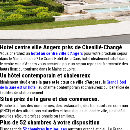
Hotel centre ville Angers près de Chenillé-Changé
Vous cherchez un
hotel au centre ville d'Angers
pour votre prochain séjour
dans le Maine et Loire ? Le Grand Hotel de la Gare, hotel idéalement situé dans
le centre ville d'Angers vous accueille pour un séjour reposant à proximité des
hauts lieux du tourisme dans le Maine et Loire.
Un hôtel contemporain et chaleureux
Idéalement situé
entre la gare et le cœur de ville d’Angers
, le
Grand Hôtel
de la Gare est un hôtel
au charme contemporain et chaleureux qui bénéficie de
facilités de stationnement.
Situé près de la gare et des commerces.
Proche à la fois des commerces, des restaurants, des transports en commun
(SNCF) et des attractions culturelles et touristiques du centre ville, il est idéal
pour les séjours professionnels ou familiaux.
Plus de 52 chambres à votre disposition
Disposant de
52 chambres lumineuses
aux tons orangé et bleu, Le Grand