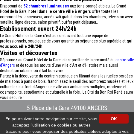
Disposant de
52 chambres lumineuses
aux tons orangé et bleu, Le Grand
Hotel de la Gare, h
otel dans le centre ville à Angers
offre toutes les
commodités : ascenseur, accès wifi gratuit dans les chambres, télévision avec
satellite, ligne directe, salon privatif, buffet petit-déjeuner…
Etablissement ouvert 24h/24h
Le Grand Hôtel de la Gare c’est aussi et avant tout une équipe de
professionnels, soucieuse de vous garantir un séjour des plus agréable et
qui
vous accueille 24h/24h
.
Visites et découvertes
Séjournez au Grand Hôtel de la Gare, c'est profiter de la proximité du
centre-ville
d'Angers
et de tous les atouts d'une ville d’Art et d’Histoire mais aussi
destination urbaine où il fait bon vivre.
Partez à la découverte du centre historique en flânant dans les ruelles bordées
de maisons à pans de bois, franchissez le seuil des nombreux musées et lieux
culturelles qui font d'Angers une ville aux ambiances multiples, moderne et
cosmopolite, estudiantine et culturelle à la fois...La Cité du Bon Roi René saura
vous séduire !
5 Place de la Gare 49100 ANGERS
Tél : 02.41.88.40.69
-
info@hotel-angers.fr
En poursuivant votre navigation sur ce site, vous
OK
www.grandhoteldelagare-angers.com
acceptez l'utilisation de cookies ou autres
Création et référencement Site internet E-comouest - ANGERS
Mentions légales
-
Plan du site
-
Galerie photos
-
Protection des données
traceurs pour vous proposer des publicités ciblées adaptés à vos