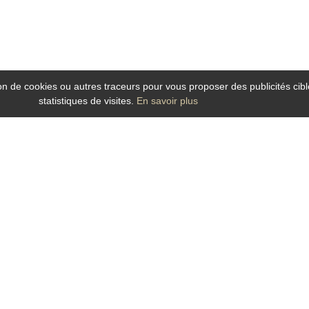
tion de cookies ou autres traceurs pour vous proposer des publicités cibl
statistiques de visites.
En savoir plus
ans le Maine et Loire ? Le Grand Hotel de la Gare, hotel idéalement situé dans l
 la Gare est un hôtel
au charme contemporain et chaleureux qui bénéficie de fa
) et des attractions culturelles et touristiques du centre ville, il est idéal p
l de la Gare, h
otel dans le centre ville à Angers
offre toutes les commodités :
s, soucieuse de vous garantir un séjour des plus agréable et
qui vous accueill