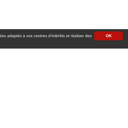
ées adaptés à vos centres d’intérêts et réaliser des
OK
e centre ville d'Angers vous accueille pour un séjour reposant à proximité des
cilités de stationnement.
our les séjours professionnels ou familiaux.
 ascenseur, accès wifi gratuit dans les chambres, télévision avec satellite,
e 24h/24h
.