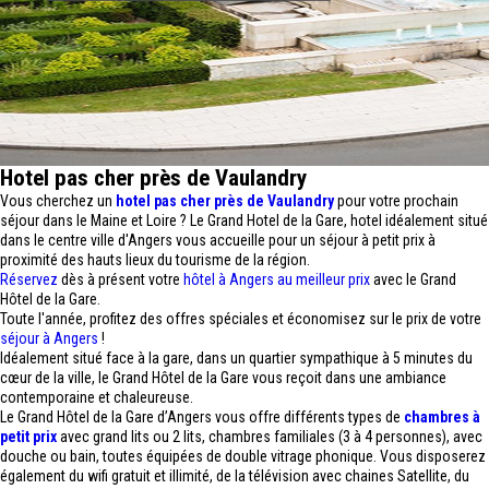
Hotel pas cher près de Vaulandry
Vous cherchez un
hotel pas cher près de Vaulandry
pour votre prochain
séjour dans le Maine et Loire ? Le Grand Hotel de la Gare, hotel idéalement situé
dans le centre ville d'Angers vous accueille pour un séjour à petit prix à
proximité des hauts lieux du tourisme de la région.
Réservez
dès à présent votre
hôtel à Angers au meilleur prix
avec le Grand
Hôtel de la Gare.
Toute l'année, profitez des offres spéciales et économisez sur le prix de votre
séjour à Angers
!
Idéalement situé face à la gare, dans un quartier sympathique à 5 minutes du
cœur de la ville, le Grand Hôtel de la Gare vous reçoit dans une ambiance
contemporaine et chaleureuse.
Le Grand Hôtel de la Gare d’Angers vous offre différents types de
chambres à
petit prix
avec grand lits ou 2 lits, chambres familiales (3 à 4 personnes), avec
douche ou bain, toutes équipées de double vitrage phonique. Vous disposerez
également du wifi gratuit et illimité, de la télévision avec chaines Satellite, du