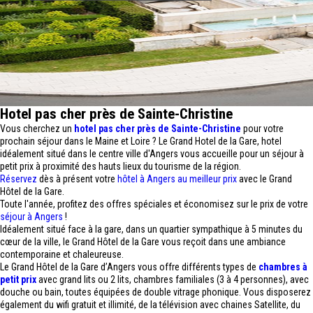
Hotel pas cher près de Sainte-Christine
Vous cherchez un
hotel pas cher près de Sainte-Christine
pour votre
prochain séjour dans le Maine et Loire ? Le Grand Hotel de la Gare, hotel
idéalement situé dans le centre ville d'Angers vous accueille pour un séjour à
petit prix à proximité des hauts lieux du tourisme de la région.
Réservez
dès à présent votre
hôtel à Angers au meilleur prix
avec le Grand
Hôtel de la Gare.
Toute l'année, profitez des offres spéciales et économisez sur le prix de votre
séjour à Angers
!
Idéalement situé face à la gare, dans un quartier sympathique à 5 minutes du
cœur de la ville, le Grand Hôtel de la Gare vous reçoit dans une ambiance
contemporaine et chaleureuse.
Le Grand Hôtel de la Gare d’Angers vous offre différents types de
chambres à
petit prix
avec grand lits ou 2 lits, chambres familiales (3 à 4 personnes), avec
douche ou bain, toutes équipées de double vitrage phonique. Vous disposerez
également du wifi gratuit et illimité, de la télévision avec chaines Satellite, du