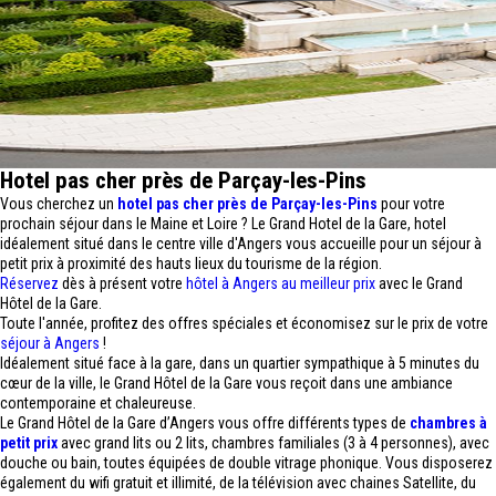
Hotel pas cher près de Parçay-les-Pins
Vous cherchez un
hotel pas cher près de Parçay-les-Pins
pour votre
prochain séjour dans le Maine et Loire ? Le Grand Hotel de la Gare, hotel
idéalement situé dans le centre ville d'Angers vous accueille pour un séjour à
petit prix à proximité des hauts lieux du tourisme de la région.
Réservez
dès à présent votre
hôtel à Angers au meilleur prix
avec le Grand
Hôtel de la Gare.
Toute l'année, profitez des offres spéciales et économisez sur le prix de votre
séjour à Angers
!
Idéalement situé face à la gare, dans un quartier sympathique à 5 minutes du
cœur de la ville, le Grand Hôtel de la Gare vous reçoit dans une ambiance
contemporaine et chaleureuse.
Le Grand Hôtel de la Gare d’Angers vous offre différents types de
chambres à
petit prix
avec grand lits ou 2 lits, chambres familiales (3 à 4 personnes), avec
douche ou bain, toutes équipées de double vitrage phonique. Vous disposerez
également du wifi gratuit et illimité, de la télévision avec chaines Satellite, du