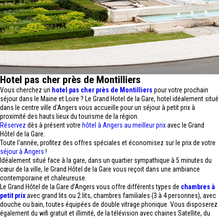
Hotel pas cher près de Montilliers
Vous cherchez un
hotel pas cher près de Montilliers
pour votre prochain
séjour dans le Maine et Loire ? Le Grand Hotel de la Gare, hotel idéalement situé
dans le centre ville d'Angers vous accueille pour un séjour à petit prix à
proximité des hauts lieux du tourisme de la région.
Réservez
dès à présent votre
hôtel à Angers au meilleur prix
avec le Grand
Hôtel de la Gare.
Toute l'année, profitez des offres spéciales et économisez sur le prix de votre
séjour à Angers
!
Idéalement situé face à la gare, dans un quartier sympathique à 5 minutes du
cœur de la ville, le Grand Hôtel de la Gare vous reçoit dans une ambiance
contemporaine et chaleureuse.
Le Grand Hôtel de la Gare d’Angers vous offre différents types de
chambres à
petit prix
avec grand lits ou 2 lits, chambres familiales (3 à 4 personnes), avec
douche ou bain, toutes équipées de double vitrage phonique. Vous disposerez
également du wifi gratuit et illimité, de la télévision avec chaines Satellite, du