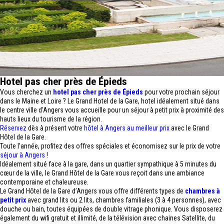
Hotel pas cher près de Épieds
Vous cherchez un
hotel pas cher près de Épieds
pour votre prochain séjour
dans le Maine et Loire ? Le Grand Hotel de la Gare, hotel idéalement situé dans
le centre ville d'Angers vous accueille pour un séjour à petit prix à proximité des
hauts lieux du tourisme de la région.
Réservez
dès à présent votre
hôtel à Angers au meilleur prix
avec le Grand
Hôtel de la Gare.
Toute l'année, profitez des offres spéciales et économisez sur le prix de votre
séjour à Angers
!
Idéalement situé face à la gare, dans un quartier sympathique à 5 minutes du
cœur de la ville, le Grand Hôtel de la Gare vous reçoit dans une ambiance
contemporaine et chaleureuse.
Le Grand Hôtel de la Gare d’Angers vous offre différents types de
chambres à
petit prix
avec grand lits ou 2 lits, chambres familiales (3 à 4 personnes), avec
douche ou bain, toutes équipées de double vitrage phonique. Vous disposerez
également du wifi gratuit et illimité, de la télévision avec chaines Satellite, du