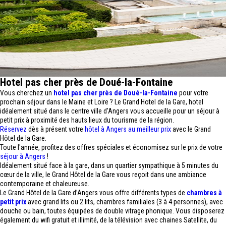
Hotel pas cher près de Doué-la-Fontaine
Vous cherchez un
hotel pas cher près de Doué-la-Fontaine
pour votre
prochain séjour dans le Maine et Loire ? Le Grand Hotel de la Gare, hotel
idéalement situé dans le centre ville d'Angers vous accueille pour un séjour à
petit prix à proximité des hauts lieux du tourisme de la région.
Réservez
dès à présent votre
hôtel à Angers au meilleur prix
avec le Grand
Hôtel de la Gare.
Toute l'année, profitez des offres spéciales et économisez sur le prix de votre
séjour à Angers
!
Idéalement situé face à la gare, dans un quartier sympathique à 5 minutes du
cœur de la ville, le Grand Hôtel de la Gare vous reçoit dans une ambiance
contemporaine et chaleureuse.
Le Grand Hôtel de la Gare d’Angers vous offre différents types de
chambres à
petit prix
avec grand lits ou 2 lits, chambres familiales (3 à 4 personnes), avec
douche ou bain, toutes équipées de double vitrage phonique. Vous disposerez
également du wifi gratuit et illimité, de la télévision avec chaines Satellite, du