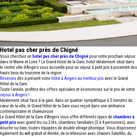
Hotel pas cher près de Chigné
Vous cherchez un
hotel pas cher près de Chigné
pour votre prochain séjour
dans le Maine et Loire ? Le Grand Hotel de la Gare, hotel idéalement situé dans
le centre ville d'Angers vous accueille pour un séjour à petit prix à proximité des
hauts lieux du tourisme de la région.
Réservez
dès à présent votre
hôtel à Angers au meilleur prix
avec le Grand
Hôtel de la Gare.
Toute l'année, profitez des offres spéciales et économisez sur le prix de votre
séjour à Angers
!
Idéalement situé face à la gare, dans un quartier sympathique à 5 minutes du
cœur de la ville, le Grand Hôtel de la Gare vous reçoit dans une ambiance
contemporaine et chaleureuse.
Le Grand Hôtel de la Gare d’Angers vous offre différents types de
chambres à
petit prix
avec grand lits ou 2 lits, chambres familiales (3 à 4 personnes), avec
douche ou bain, toutes équipées de double vitrage phonique. Vous disposerez
également du wifi gratuit et illimité, de la télévision avec chaines Satellite, du