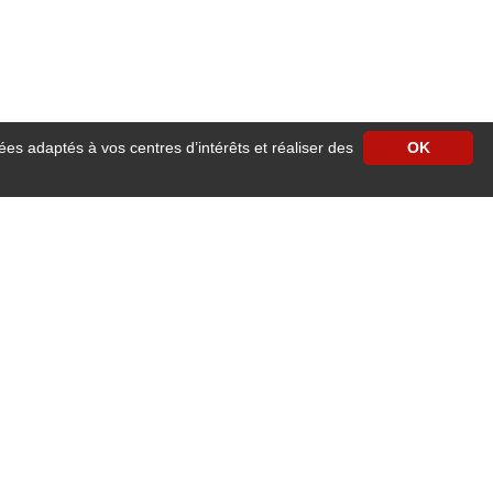
ées adaptés à vos centres d’intérêts et réaliser des
OK
ement moderne, cosy et chaleureux. Facile d'accès, l’hôtel est situé face à la
 d'affaires moderne avec accès wifi haut débit gratuit et illimité, télévision
vous régaleront.
R et grandes lignes SNCF, tramway, bus, vélos, taxis, cars départementaux, mais
jet connecté, Université et grandes écoles, …tout cela à 10 minutes en voiture