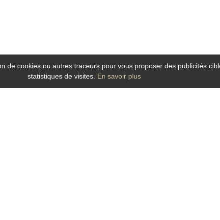
tion de cookies ou autres traceurs pour vous proposer des publicités cibl
statistiques de visites.
En savoir plus
ccueille pour vos séjours d’affaires ou soirée étape à Angers dans son établiss
 stationnement.
es
ropose
52 chambres
situées au calme offrant tout le confort attendu du voyageur
ire et sèche cheveux.
s la salle des petits déjeuners. Café ; thés ; chocolat ; pains ; viennoiseries 
nsport d’Angers et ainsi vous déplacez plus vite et plus facilement : trains TE
é du
Centre des Congrès Angers Expo Congrès, Agro Campus Ouest, la Cité de l'ob
ls