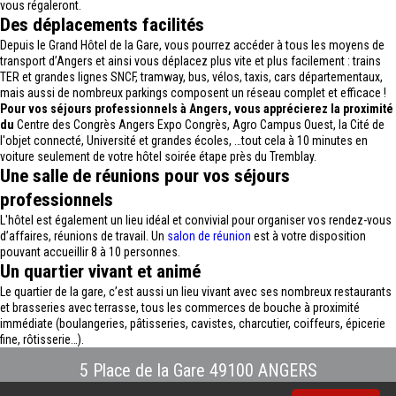
vous régaleront.
Des déplacements facilités
Depuis le Grand Hôtel de la Gare, vous pourrez accéder à tous les moyens de
transport d’Angers et ainsi vous déplacez plus vite et plus facilement : trains
TER et grandes lignes SNCF, tramway, bus, vélos, taxis, cars départementaux,
mais aussi de nombreux parkings composent un réseau complet et efficace !
Pour vos séjours professionnels à Angers, vous apprécierez la proximité
du
Centre des Congrès Angers Expo Congrès, Agro Campus Ouest, la Cité de
l'objet connecté, Université et grandes écoles, …tout cela à 10 minutes en
voiture seulement de votre hôtel soirée étape près du Tremblay.
Une salle de réunions pour vos séjours
professionnels
L'hôtel est également un lieu idéal et convivial pour organiser vos rendez-vous
d’affaires, réunions de travail. Un
salon de réunion
est à votre disposition
pouvant accueillir 8 à 10 personnes.
Un quartier vivant et animé
Le quartier de la gare, c’est aussi un lieu vivant avec ses nombreux restaurants
et brasseries avec terrasse, tous les commerces de bouche à proximité
immédiate (boulangeries, pâtisseries, cavistes, charcutier, coiffeurs, épicerie
fine, rôtisserie…).
5 Place de la Gare 49100 ANGERS
Tél : 02.41.88.40.69
-
info@hotel-angers.fr