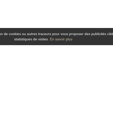
tion de cookies ou autres traceurs pour vous proposer des publicités cibl
statistiques de visites.
En savoir plus
our vos séjours d’affaires ou soirée étape à Angers dans son établissement mod
ionnement.
es
chambres
situées au calme offrant tout le confort attendu du voyageur d'affaires 
he cheveux.
s la salle des petits déjeuners. Café ; thés ; chocolat ; pains ; viennoiseries 
nsport d’Angers et ainsi vous déplacez plus vite et plus facilement : trains TE
é du
Centre des Congrès Angers Expo Congrès, Agro Campus Ouest, la Cité de l'ob
ls