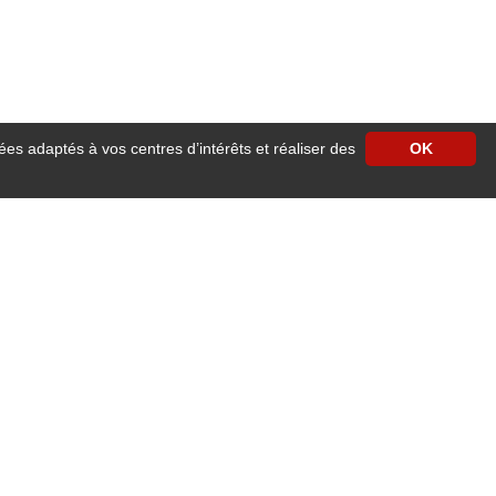
ées adaptés à vos centres d’intérêts et réaliser des
OK
erne, cosy et chaleureux. Facile d'accès, l’hôtel est situé face à la gare
moderne avec accès wifi haut débit gratuit et illimité, télévision écran plat
vous régaleront.
R et grandes lignes SNCF, tramway, bus, vélos, taxis, cars départementaux, mais
jet connecté, Université et grandes écoles, …tout cela à 10 minutes en voiture