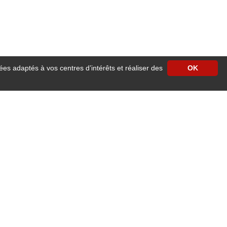
ées adaptés à vos centres d’intérêts et réaliser des
OK
rne, cosy et chaleureux. Facile d'accès, l’hôtel est situé face à la gare SNCF,
moderne avec accès wifi haut débit gratuit et illimité, télévision écran plat
vous régaleront.
R et grandes lignes SNCF, tramway, bus, vélos, taxis, cars départementaux, mais
jet connecté, Université et grandes écoles, …tout cela à 10 minutes en voiture