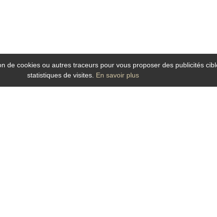
tion de cookies ou autres traceurs pour vous proposer des publicités cibl
statistiques de visites.
En savoir plus
our vos séjours d’affaires ou soirée étape à Angers dans son établissement mode
ent.
es
hambres
situées au calme offrant tout le confort attendu du voyageur d'affaires 
he cheveux.
s la salle des petits déjeuners. Café ; thés ; chocolat ; pains ; viennoiseries 
nsport d’Angers et ainsi vous déplacez plus vite et plus facilement : trains TE
é du
Centre des Congrès Angers Expo Congrès, Agro Campus Ouest, la Cité de l'ob
ls