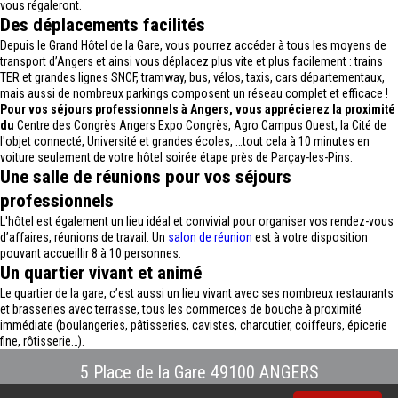
vous régaleront.
Des déplacements facilités
Depuis le Grand Hôtel de la Gare, vous pourrez accéder à tous les moyens de
transport d’Angers et ainsi vous déplacez plus vite et plus facilement : trains
TER et grandes lignes SNCF, tramway, bus, vélos, taxis, cars départementaux,
mais aussi de nombreux parkings composent un réseau complet et efficace !
Pour vos séjours professionnels à Angers, vous apprécierez la proximité
du
Centre des Congrès Angers Expo Congrès, Agro Campus Ouest, la Cité de
l'objet connecté, Université et grandes écoles, …tout cela à 10 minutes en
voiture seulement de votre hôtel soirée étape près de Parçay-les-Pins.
Une salle de réunions pour vos séjours
professionnels
L'hôtel est également un lieu idéal et convivial pour organiser vos rendez-vous
d’affaires, réunions de travail. Un
salon de réunion
est à votre disposition
pouvant accueillir 8 à 10 personnes.
Un quartier vivant et animé
Le quartier de la gare, c’est aussi un lieu vivant avec ses nombreux restaurants
et brasseries avec terrasse, tous les commerces de bouche à proximité
immédiate (boulangeries, pâtisseries, cavistes, charcutier, coiffeurs, épicerie
fine, rôtisserie…).
5 Place de la Gare 49100 ANGERS
Tél : 02.41.88.40.69
-
info@hotel-angers.fr