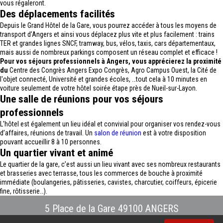
vous régaleront.
Des déplacements facilités
Depuis le Grand Hôtel de la Gare, vous pourrez accéder à tous les moyens de
transport d’Angers et ainsi vous déplacez plus vite et plus facilement : trains
TER et grandes lignes SNCF, tramway, bus, vélos, taxis, cars départementaux,
mais aussi de nombreux parkings composent un réseau complet et efficace !
Pour vos séjours professionnels à Angers, vous apprécierez la proximité
du
Centre des Congrès Angers Expo Congrès, Agro Campus Ouest, la Cité de
l'objet connecté, Université et grandes écoles, …tout cela à 10 minutes en
voiture seulement de votre hôtel soirée étape près de Nueil-sur-Layon.
Une salle de réunions pour vos séjours
professionnels
L'hôtel est également un lieu idéal et convivial pour organiser vos rendez-vous
d’affaires, réunions de travail. Un
salon de réunion
est à votre disposition
pouvant accueillir 8 à 10 personnes.
Un quartier vivant et animé
Le quartier de la gare, c’est aussi un lieu vivant avec ses nombreux restaurants
et brasseries avec terrasse, tous les commerces de bouche à proximité
immédiate (boulangeries, pâtisseries, cavistes, charcutier, coiffeurs, épicerie
fine, rôtisserie…).
5 Place de la Gare 49100 ANGERS
Tél : 02.41.88.40.69
-
info@hotel-angers.fr