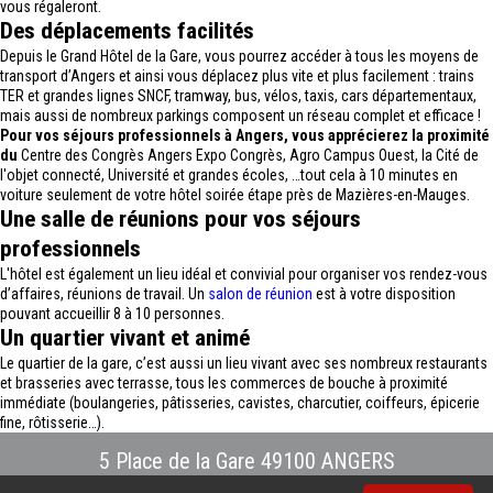
vous régaleront.
Des déplacements facilités
Depuis le Grand Hôtel de la Gare, vous pourrez accéder à tous les moyens de
transport d’Angers et ainsi vous déplacez plus vite et plus facilement : trains
TER et grandes lignes SNCF, tramway, bus, vélos, taxis, cars départementaux,
mais aussi de nombreux parkings composent un réseau complet et efficace !
Pour vos séjours professionnels à Angers, vous apprécierez la proximité
du
Centre des Congrès Angers Expo Congrès, Agro Campus Ouest, la Cité de
l'objet connecté, Université et grandes écoles, …tout cela à 10 minutes en
voiture seulement de votre hôtel soirée étape près de Mazières-en-Mauges.
Une salle de réunions pour vos séjours
professionnels
L'hôtel est également un lieu idéal et convivial pour organiser vos rendez-vous
d’affaires, réunions de travail. Un
salon de réunion
est à votre disposition
pouvant accueillir 8 à 10 personnes.
Un quartier vivant et animé
Le quartier de la gare, c’est aussi un lieu vivant avec ses nombreux restaurants
et brasseries avec terrasse, tous les commerces de bouche à proximité
immédiate (boulangeries, pâtisseries, cavistes, charcutier, coiffeurs, épicerie
fine, rôtisserie…).
5 Place de la Gare 49100 ANGERS
Tél : 02.41.88.40.69
-
info@hotel-angers.fr