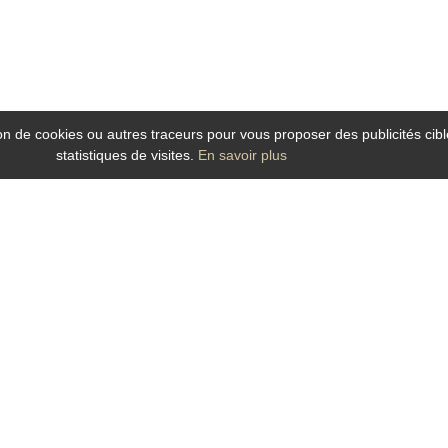
tion de cookies ou autres traceurs pour vous proposer des publicités cibl
statistiques de visites.
En savoir plus
le pour vos séjours d’affaires ou soirée étape à Angers dans son établissement 
ionnement.
es
52 chambres
situées au calme offrant tout le confort attendu du voyageur d'affai
he cheveux.
s la salle des petits déjeuners. Café ; thés ; chocolat ; pains ; viennoiseries 
nsport d’Angers et ainsi vous déplacez plus vite et plus facilement : trains TE
é du
Centre des Congrès Angers Expo Congrès, Agro Campus Ouest, la Cité de l'ob
ls