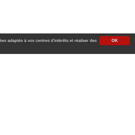
ées adaptés à vos centres d’intérêts et réaliser des
OK
moderne, cosy et chaleureux. Facile d'accès, l’hôtel est situé face à la gare
res moderne avec accès wifi haut débit gratuit et illimité, télévision écran plat
vous régaleront.
R et grandes lignes SNCF, tramway, bus, vélos, taxis, cars départementaux, mais
jet connecté, Université et grandes écoles, …tout cela à 10 minutes en voiture