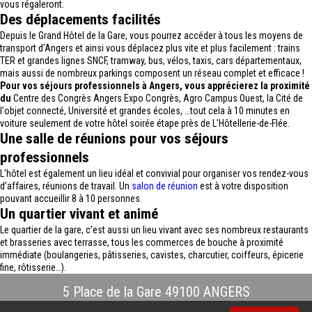
vous régaleront.
Des déplacements facilités
Depuis le Grand Hôtel de la Gare, vous pourrez accéder à tous les moyens de
transport d’Angers et ainsi vous déplacez plus vite et plus facilement : trains
TER et grandes lignes SNCF, tramway, bus, vélos, taxis, cars départementaux,
mais aussi de nombreux parkings composent un réseau complet et efficace !
Pour vos séjours professionnels à Angers, vous apprécierez la proximité
du
Centre des Congrès Angers Expo Congrès, Agro Campus Ouest, la Cité de
l'objet connecté, Université et grandes écoles, …tout cela à 10 minutes en
voiture seulement de votre hôtel soirée étape près de L'Hôtellerie-de-Flée.
Une salle de réunions pour vos séjours
professionnels
L'hôtel est également un lieu idéal et convivial pour organiser vos rendez-vous
d’affaires, réunions de travail. Un
salon de réunion
est à votre disposition
pouvant accueillir 8 à 10 personnes.
Un quartier vivant et animé
Le quartier de la gare, c’est aussi un lieu vivant avec ses nombreux restaurants
et brasseries avec terrasse, tous les commerces de bouche à proximité
immédiate (boulangeries, pâtisseries, cavistes, charcutier, coiffeurs, épicerie
fine, rôtisserie…).
5 Place de la Gare 49100 ANGERS
Tél : 02.41.88.40.69
-
info@hotel-angers.fr