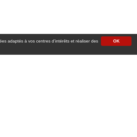
ées adaptés à vos centres d’intérêts et réaliser des
OK
e, cosy et chaleureux. Facile d'accès, l’hôtel est situé face à la gare SNCF, à
derne avec accès wifi haut débit gratuit et illimité, télévision écran plat avec
vous régaleront.
R et grandes lignes SNCF, tramway, bus, vélos, taxis, cars départementaux, mais
jet connecté, Université et grandes écoles, …tout cela à 10 minutes en voiture