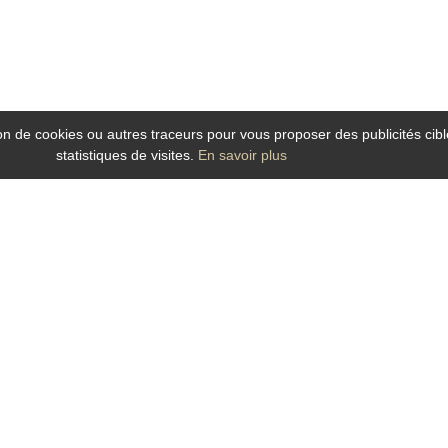
tion de cookies ou autres traceurs pour vous proposer des publicités cibl
statistiques de visites.
En savoir plus
r vos séjours d’affaires ou soirée étape à Angers dans son établissement modern
t.
es
ambres
situées au calme offrant tout le confort attendu du voyageur d'affaires mo
veux.
s la salle des petits déjeuners. Café ; thés ; chocolat ; pains ; viennoiseries 
nsport d’Angers et ainsi vous déplacez plus vite et plus facilement : trains TE
é du
Centre des Congrès Angers Expo Congrès, Agro Campus Ouest, la Cité de l'ob
ls