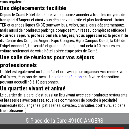
vous régaleront.
Des déplacements facilités
Depuis le Grand Hôtel de la Gare, vous pourrez accéder à tous les moyens de
transport d’Angers et ainsi vous déplacez plus vite et plus facilement : trains
TER et grandes lignes SNCF, tramway, bus, vélos, taxis, cars départementaux,
mais aussi de nombreux parkings composent un réseau complet et efficace !
Pour vos séjours professionnels à Angers, vous apprécierez la proximité
du
Centre des Congrès Angers Expo Congrès, Agro Campus Ouest, la Cité de
l'objet connecté, Université et grandes écoles, …tout cela à 10 minutes en
voiture seulement de votre hôtel soirée étape près de Corné.
Une salle de réunions pour vos séjours
professionnels
L'hôtel est également un lieu idéal et convivial pour organiser vos rendez-vous
d’affaires, réunions de travail. Un
salon de réunion
est à votre disposition
pouvant accueillir 8 à 10 personnes.
Un quartier vivant et animé
Le quartier de la gare, c’est aussi un lieu vivant avec ses nombreux restaurants
et brasseries avec terrasse, tous les commerces de bouche à proximité
immédiate (boulangeries, pâtisseries, cavistes, charcutier, coiffeurs, épicerie
fine, rôtisserie…).
5 Place de la Gare 49100 ANGERS
Tél : 02.41.88.40.69
-
info@hotel-angers.fr