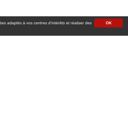
ées adaptés à vos centres d’intérêts et réaliser des
OK
 vous ouvre les portes de son établissement .
 d’affaires, une réunion de travail, une journée de formation ou d’études, un
 (boulangeries, pâtisseries, cavistes, charcutier, coiffeurs, épicerie fine,