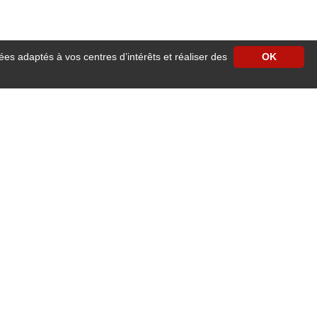
ées adaptés à vos centres d’intérêts et réaliser des
OK
itué à Angers vous ouvre les portes de son établissement .
 d’affaires, une réunion de travail, une journée de formation ou d’études, un
 (boulangeries, pâtisseries, cavistes, charcutier, coiffeurs, épicerie fine,