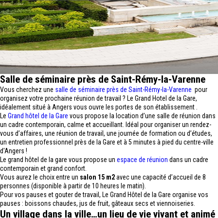
Salle de séminaire près de Saint-Rémy-la-Varenne
Vous cherchez une
salle de séminaire près de Saint-Rémy-la-Varenne
pour
organisez votre prochaine réunion de travail ? Le Grand Hotel de la Gare,
idéalement situé à Angers vous ouvre les portes de son établissement .
Le
Grand hôtel de la Gare
vous propose la location d’une salle de réunion dans
un cadre contemporain, calme et accueillant. Idéal pour organiser un rendez-
vous d’affaires, une réunion de travail, une journée de formation ou d’études,
un entretien professionnel près de la Gare et à 5 minutes à pied du centre-ville
d'Angers !
Le grand hôtel de la gare vous propose un
espace de réunion
dans un cadre
contemporain et grand confort.
Vous aurez le choix entre un
salon 15 m2
avec une capacité d’accueil de 8
personnes (disponible à partir de 10 heures le matin).
Pour vos pauses et gouter de travail, Le Grand Hôtel de la Gare organise vos
pauses : boissons chaudes, jus de fruit, gâteaux secs et viennoiseries.
Un village dans la ville…un lieu de vie vivant et animé