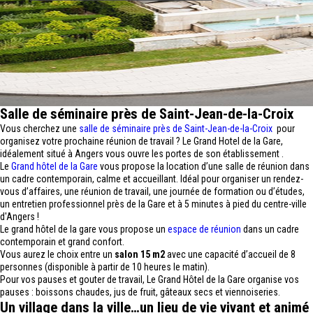
Salle de séminaire près de Saint-Jean-de-la-Croix
Vous cherchez une
salle de séminaire près de Saint-Jean-de-la-Croix
pour
organisez votre prochaine réunion de travail ? Le Grand Hotel de la Gare,
idéalement situé à Angers vous ouvre les portes de son établissement .
Le
Grand hôtel de la Gare
vous propose la location d’une salle de réunion dans
un cadre contemporain, calme et accueillant. Idéal pour organiser un rendez-
vous d’affaires, une réunion de travail, une journée de formation ou d’études,
un entretien professionnel près de la Gare et à 5 minutes à pied du centre-ville
d'Angers !
Le grand hôtel de la gare vous propose un
espace de réunion
dans un cadre
contemporain et grand confort.
Vous aurez le choix entre un
salon 15 m2
avec une capacité d’accueil de 8
personnes (disponible à partir de 10 heures le matin).
Pour vos pauses et gouter de travail, Le Grand Hôtel de la Gare organise vos
pauses : boissons chaudes, jus de fruit, gâteaux secs et viennoiseries.
Un village dans la ville…un lieu de vie vivant et animé