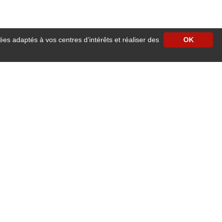
ées adaptés à vos centres d’intérêts et réaliser des
OK
situé à Angers vous ouvre les portes de son établissement .
 d’affaires, une réunion de travail, une journée de formation ou d’études, un
 (boulangeries, pâtisseries, cavistes, charcutier, coiffeurs, épicerie fine,