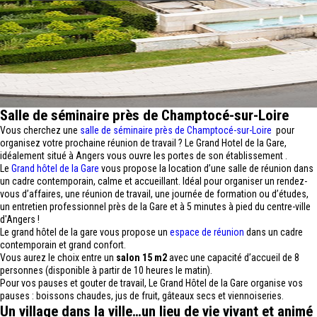
Salle de séminaire près de Champtocé-sur-Loire
Vous cherchez une
salle de séminaire près de Champtocé-sur-Loire
pour
organisez votre prochaine réunion de travail ? Le Grand Hotel de la Gare,
idéalement situé à Angers vous ouvre les portes de son établissement .
Le
Grand hôtel de la Gare
vous propose la location d’une salle de réunion dans
un cadre contemporain, calme et accueillant. Idéal pour organiser un rendez-
vous d’affaires, une réunion de travail, une journée de formation ou d’études,
un entretien professionnel près de la Gare et à 5 minutes à pied du centre-ville
d'Angers !
Le grand hôtel de la gare vous propose un
espace de réunion
dans un cadre
contemporain et grand confort.
Vous aurez le choix entre un
salon 15 m2
avec une capacité d’accueil de 8
personnes (disponible à partir de 10 heures le matin).
Pour vos pauses et gouter de travail, Le Grand Hôtel de la Gare organise vos
pauses : boissons chaudes, jus de fruit, gâteaux secs et viennoiseries.
Un village dans la ville…un lieu de vie vivant et animé