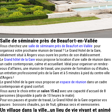
Salle de séminaire près de Beaufort-en-Vallée
Vous cherchez une
salle de séminaire près de Beaufort-en-Vallée
pour
organisez votre prochaine réunion de travail ? Le Grand Hotel de la Gare,
idéalement situé à Angers vous ouvre les portes de son établissement .
Le
Grand hôtel de la Gare
vous propose la location d’une salle de réunion dans
un cadre contemporain, calme et accueillant. Idéal pour organiser un rendez-
vous d’affaires, une réunion de travail, une journée de formation ou d’études,
un entretien professionnel près de la Gare et à 5 minutes à pied du centre-ville
d'Angers !
Le grand hôtel de la gare vous propose un
espace de réunion
dans un cadre
contemporain et grand confort.
Vous aurez le choix entre un
salon 15 m2
avec une capacité d’accueil de 8
personnes (disponible à partir de 10 heures le matin).
Pour vos pauses et gouter de travail, Le Grand Hôtel de la Gare organise vos
pauses : boissons chaudes, jus de fruit, gâteaux secs et viennoiseries.
Un village dans la ville…un lieu de vie vivant et animé