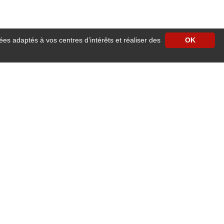
ées adaptés à vos centres d’intérêts et réaliser des
OK
 vous ouvre les portes de son établissement .
 d’affaires, une réunion de travail, une journée de formation ou d’études, un
 (boulangeries, pâtisseries, cavistes, charcutier, coiffeurs, épicerie fine,