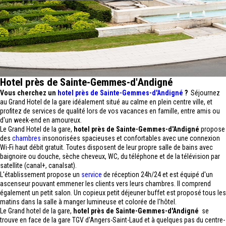
Hotel près de Sainte-Gemmes-d'Andigné
Vous cherchez un
hotel près de Sainte-Gemmes-d'Andigné
?
Séjournez
au Grand Hotel de la gare idéalement situé au calme en plein centre ville, et
profitez de services de qualité lors de vos vacances en famille, entre amis ou
d'un week-end en amoureux.
Le Grand Hotel de la gare,
hotel près de Sainte-Gemmes-d'Andigné
propose
des
chambres
insonorisées spacieuses et confortables avec une connexion
Wi-Fi haut débit gratuit. Toutes disposent de leur propre salle de bains avec
baignoire ou douche, sèche cheveux, WC, du téléphone et de la télévision par
satellite (canal+, canalsat).
L'établissement propose un
service
de réception 24h/24 et est équipé d'un
ascenseur pouvant emmener les clients vers leurs chambres. Il comprend
également un petit salon. Un copieux petit déjeuner buffet est proposé tous les
matins dans la salle à manger lumineuse et colorée de l'hôtel.
Le Grand hotel de la gare,
hotel près de Sainte-Gemmes-d'Andigné
se
trouve en face de la gare TGV d'Angers-Saint-Laud et à quelques pas du centre-