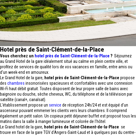
Hotel près de Saint-Clément-de-la-Place
Vous cherchez un
hotel près de Saint-Clément-de-la-Place
?
Séjournez
au Grand Hotel de la gare idéalement situé au calme en plein centre ville, et
profitez de services de qualité lors de vos vacances en famille, entre amis ou
d'un week-end en amoureux.
Le Grand Hotel de la gare,
hotel près de Saint-Clément-de-la-Place
propose
des
chambres
insonorisées spacieuses et confortables avec une connexion
Wi-Fi haut débit gratuit. Toutes disposent de leur propre salle de bains avec
baignoire ou douche, sèche cheveux, WC, du téléphone et de la télévision par
satellite (canal+, canalsat).
L'établissement propose un
service
de réception 24h/24 et est équipé d'un
ascenseur pouvant emmener les clients vers leurs chambres. Il comprend
également un petit salon. Un copieux petit déjeuner buffet est proposé tous les
matins dans la salle à manger lumineuse et colorée de l'hôtel.
Le Grand hotel de la gare,
hotel près de Saint-Clément-de-la-Place
se
trouve en face de la gare TGV d'Angers-Saint-Laud et à quelques pas du centre-